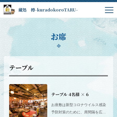
蔵処 樽-kuradokoroTARU-
お席
テーブル
テーブル
4名様
× 6
お座敷は新型コロナウイルス感染
予防対策のために、席間隔を広く