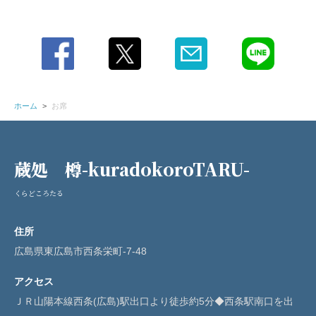
ホーム
お席
蔵処 樽-kuradokoroTARU-
くらどころたる
住所
広島県東広島市西条栄町-7-48
アクセス
ＪＲ山陽本線西条(広島)駅出口より徒歩約5分◆西条駅南口を出