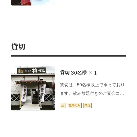
お店情報をコピー
貸切
閉じる
貸切
30名様
× 1
貸切は 50名様以上で承っており
ます。飲み放題付きのご宴会コー
スも多数ご用意しております！ぜ
店
着席のみ
禁煙
ひご利用ください。