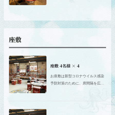
しております。テーブルも広めに
お使いいただけるので、余裕を持
ってご利用ください。
座敷
座敷
4名様
× 4
お座敷は新型コロナウイルス感染
予防対策のために、席間隔を広く
しております。テーブルも広めに
お使いいただけるので、余裕を持
ってご利用ください。通常の2倍
の広さでお席をご用意しておりま