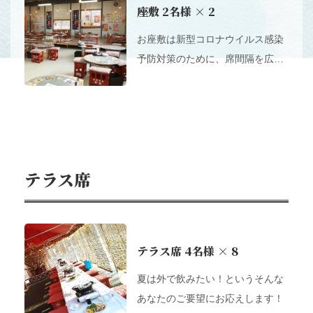
座敷
2名様
× 2
す。
お座敷は新型コロナウイルス感染
予防対策のために、席間隔を広く
しております。テーブルも広めに
お使いいただけるので、余裕を持
ってご利用ください。通常の2倍
の広さでお席をご用意しておりま
す。
テラス席
この店舗情報をシェアする
テラス席
4名様
× 8
お席 | 蔵処 樽-kuradokoroTARU-
夏は外で飲みたい！というそんな
広島県東広島市西条栄町-7-48
https://kuradokoro-taru.owst.jp/seats
あなたのご要望にお応えします！