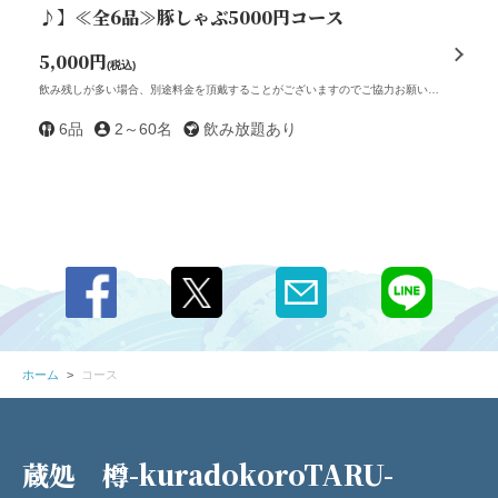
♪】≪全6品≫豚しゃぶ5000円コース
5,000円
(税込)
飲み残しが多い場合、別途料金を頂戴することがございますのでご協力お願い致します。
6品
2～60名
飲み放題あり
この店舗情報をシェアする
コース | 蔵処 樽-kuradokoroTARU-
広島県東広島市西条栄町-7-48
https://kuradokoro-taru.owst.jp/courses
お店情報をコピー
ホーム
コース
蔵処 樽-kuradokoroTARU-