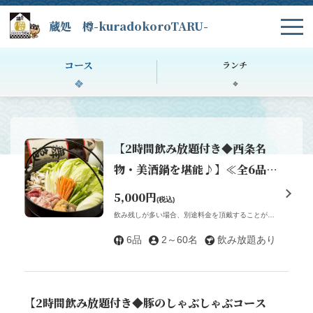
蔵処 樽-kuradokoroTARU-
コース
ランチ
【2時間飲み放題付き◆西条名
物・美酒鍋を堪能♪】≪全6品≫
美酒鍋5000円コース 5000円
5,000円
(税込)
（税込）
飲み残しが多い場合、別途料金を頂戴することがございますのでご協力お願い致します。
6品
2～60名
飲み放題あり
【2時間飲み放題付き◆豚のしゃぶしゃぶコース