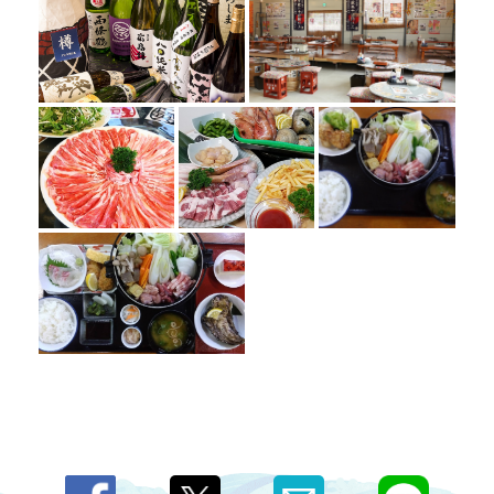
この店舗情報をシェアする
写真 | 蔵処 樽-kuradokoroTARU-
広島県東広島市西条栄町-7-48
https://kuradokoro-taru.owst.jp/gallery
お店情報をコピー
閉じる