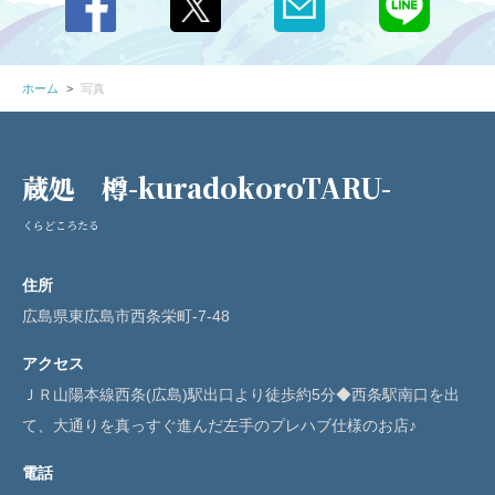
ホーム
写真
蔵処 樽-kuradokoroTARU-
くらどころたる
住所
広島県東広島市西条栄町-7-48
アクセス
ＪＲ山陽本線西条(広島)駅出口より徒歩約5分◆西条駅南口を出
て、大通りを真っすぐ進んだ左手のプレハブ仕様のお店♪
電話